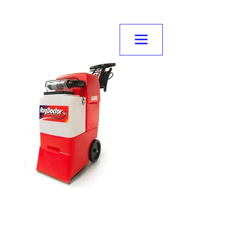
NORMANVILLE
MITRE10
Contact us
Email :
office@normanvillemitre10.com.au
Phone :
08 8558 3100