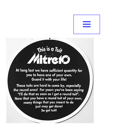
NORMANVILLE
MITRE10
Contact us
Email :
office@normanvillemitre10.com.au